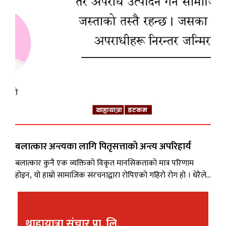
स्वास्थ्य
/
शिक्षा
पाठक
आवाज
कला
विविध
बलात्कार अन्त्यका लागि पितृसत्ताको अन्त्य अपरिहार्य
बलात्कार कुनै एक व्यक्तिको विकृत मानसिकताको मात्र परिणाम
होइन, यो हाम्रो सामाजिक संरचनाद्वारा रोपिएको गहिरो रोग हो । धेरैले
विश्वास गर्छन् कि बलात्कारीलाई मृत्युदण्ड वा आजीवन कारावास
सजाय दिँदा बलात्कार अन्त्य हुन्छ । तर यथार्थ फरक छ । सजायले
अपराधीलाई त हटाउन सक्छ, तर अपराध उत्पादन गर्ने सामाजिक
थाहायात्रा संचार प्रा. लि.
संरचना जस्ताको तस्तै रहन्छ । जसका कारण...