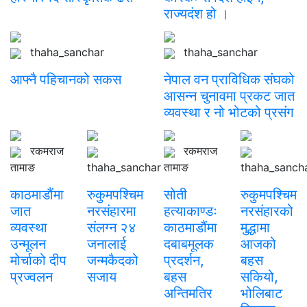
स्वास्थ्य
राज्यदंश हो ।
/
शिक्षा
thaha_sanchar
thaha_sanchar
आफ्नै पहिचानको सकस
नेपाल वन प्राविधिक संघको
पाठक
आसन्न चुनावमा प्रकट जात
आवाज
व्यवस्था र नो भोटको प्रसंग
कला
रकमराज
रकमराज
विविध
तामाङ
thaha_sanchar
तामाङ
thaha_sanch
काठमाडौंमा
रुकुमपश्चिम
सोती
रुकुमपश्चिम
जात
नरसंहारमा
हत्याकाण्डः
नरसंहारको
व्यवस्था
संलग्न २४
काठमाडौंमा
मुद्धामा
उन्मूलन
जनालाई
दबाबमूलक
आजको
मोर्चाको दीप
जन्मकैदको
प्रदर्शन,
बहस
प्रज्वलन
सजाय
बहस
सकियो,
अन्तिमतिर
भोलिबाट