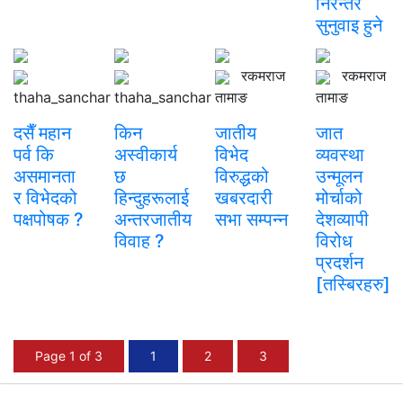
निरन्तर
सुनुवाइ हुने
रकमराज
रकमराज
thaha_sanchar
thaha_sanchar
तामाङ
तामाङ
दसैँ महान
किन
जातीय
जात
पर्व कि
अस्वीकार्य
विभेद
व्यवस्था
असमानता
छ
विरुद्धको
उन्मूलन
र विभेदको
हिन्दुहरूलाई
खबरदारी
मोर्चाको
पक्षपोषक ?
अन्तरजातीय
सभा सम्पन्न
देशव्यापी
विवाह ?
विरोध
प्रदर्शन
[तस्बिरहरु]
Page 1 of 3
1
2
3