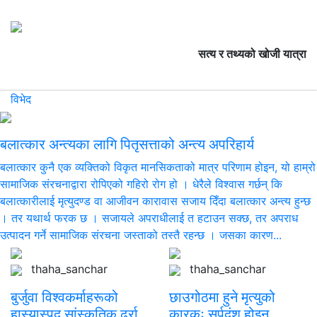
सत्य र तथ्यको खोजी यात्रा
गृह
☰ थाहा यात्रा
राजनीति
विभेद
अर्थ
बलात्कार अन्त्यका लागि पितृसत्ताको अन्त्य अपरिहार्य
/
उत्पादन
बलात्कार कुनै एक व्यक्तिको विकृत मानसिकताको मात्र परिणाम होइन, यो हाम्रो
सामाजिक संरचनाद्वारा रोपिएको गहिरो रोग हो । धेरैले विश्वास गर्छन् कि
दृष्टिकोण
बलात्कारीलाई मृत्युदण्ड वा आजीवन कारावास सजाय दिँदा बलात्कार अन्त्य हुन्छ
। तर यथार्थ फरक छ । सजायले अपराधीलाई त हटाउन सक्छ, तर अपराध
दर्शन
उत्पादन गर्ने सामाजिक संरचना जस्ताको तस्तै रहन्छ । जसका कारण...
इतिहास
thaha_sanchar
thaha_sanchar
बुर्जुवा विश्वकर्माहरूको
छाउगोठमा हुने मृत्युको
विभेद
हास्यास्पद सांस्कृतिक ढर्रा
कारकः सर्पदंश होइन,