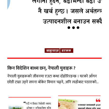
स्वास्थ्य
/
शिक्षा
पाठक
आवाज
कला
विविध
किन विदेशिन बाध्य छन्, नेपाली युवाहरू ?
नेपाली युवाहरूको जीवनमा एउटा कथा दोहोरिरहन्छ । घरको आँगन
छोडी टाढा उड्ने सपना बोकेर विमान चढ्ने, अनि त्यहाँबाट पठाएको
पैसाले परिवारको जीवनलाई टिकाउने । नेपाली समाजमा विदेश जाने
कुरा अब उत्सव जस्तै भइसकेको छ । तर यो उत्सवको पछाडि लुकेको
पीडा र बाध्यता कसैले बोल्दैन र देख्दैन । हाम्रा युवा पुस्ता किन
विदेशिन बाध्य छन्...