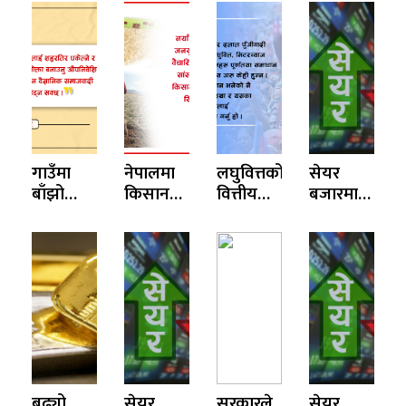
गाउँमा
नेपालमा
लघुवित्तको
सेयर
बाँझो
किसान
वित्तीय
बजारमा
जमिन,
आन्दोलनः
उत्पीडनः
सामान्य
शहरमा
एक
समस्या र
अंकले
आना
संक्षिप्त
समाधान
वृद्धि
किनेर
ऐतिहासिक
छानाः
चित्र
कसरी
होला
समाधान ?
बढ्यो
सेयर
सरकारले
सेयर