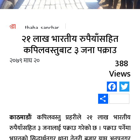
स्वास्थ्य
/
शिक्षा
thaha_sanchar
२१ लाख भारतीय रुपैयाँसहित
पाठक
आवाज
कपिलवस्तुबाट ३ जना पक्राउ
२०७९ माघ २०
कला
388
Views
विविध
Face
Tw
Share
काठमाडौंः
कपिलवस्तु प्रहरीले २१ लाख भारतीय
रुपैयाँसहित ३ जनालाई पक्राउ गरेको छ । पक्राउ पर्नेमा
भारतको सिद्धार्थनगर थाना तेतरी बजार ग्राम अनुपनगर