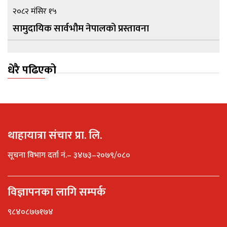
२०८२ मंसिर १५
सामुदायिक सार्वभौम नेपालको प्रस्तावना
धेरै पढिएको
थाहायात्रा संचार प्रा. लि.
सूचना विभाग दर्ता नं.– ३४७३–२०७९/०८०
विज्ञापनका लागि सम्पर्क
९८४०८७७१७४