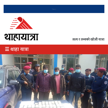
गृह
राजनीति
सत्य र तथ्यको खोजी यात्रा
अर्थ
☰ थाहा यात्रा
/
उत्पादन
दृष्टिकोण
दर्शन
इतिहास
विभेद