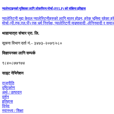
प्यालेस्टाइनको मुक्तिका लागि लोकप्रिय मोर्चा (PFLP) को संक्षिप्त इतिहास
प्यालेस्टिनी मुद्दा केवल प्यालेस्टिनीहरुको लागि मात्र होइन, हरेक भूमिमा रहेक
मोर्चा (पी.एफ.एल.पी) एक धर्म निरपेक्ष, प्यालेस्टिनी माक्र्सवादी -लेनिनवादी र
थाहायात्रा संचार प्रा. लि.
सूचना विभाग दर्ता नं.– ३४७३–२०७९/०८०
विज्ञापनका लागि सम्पर्क
९८४०८७७१७४
साइट नेभिगेशन
राजनीति
दृष्टिकोण
अर्थ / उत्पादन
दर्शन
इतिहास
विभेद
स्वास्थ्य / शिक्षा