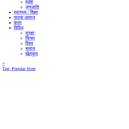
मधेश
जनजाति
स्वास्थ्य / शिक्षा
पाठक आवाज
कला
विविध
सुरक्षा
फिचर
विश्व
समाज
खेलकुद
×
Tag:
Popular front