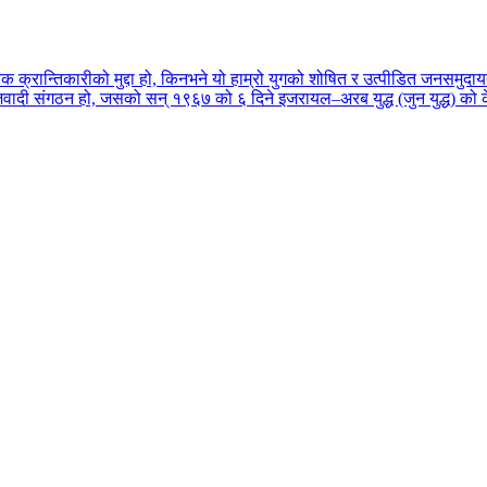
ा हरेक क्रान्तिकारीको मुद्दा हो, किनभने यो हाम्रो युगको शोषित र उत्पीडित जनसमु
 समाजवादी संगठन हो, जसको सन् १९६७ को ६ दिने इजरायल–अरब युद्ध (जुन युद्ध) को क