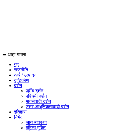
☰ थाहा यात्रा
गृह
राजनीति
अर्थ / उत्पादन
दृष्टिकोण
दर्शन
पूर्वीय दर्शन
पश्चिमी दर्शन
मार्क्सवादी दर्शन
उत्तर-आधुनिकतावादी दर्शन
इतिहास
विभेद
जात व्यवस्था
महिला मुक्ति