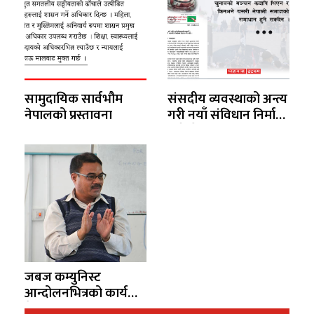
सामुदायिक सार्वभौम
संसदीय व्यवस्थाको अन्त्य
नेपालको प्रस्तावना
गरी नयाँ संविधान निर्माण
गरौंः वैज्ञानिक समाजवादी
कम्युनिस्ट पार्टी
जबज कम्युनिस्ट
आन्दोलनभित्रको कार्यक्रम
नै होइन – आहुति