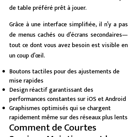
de table préféré prêt à jouer.
Grâce à une interface simplifiée, il n’y a pas
de menus cachés ou d’écrans secondaires—
tout ce dont vous avez besoin est visible en
un coup d’œil.
Boutons tactiles pour des ajustements de
mise rapides
Design réactif garantissant des
performances constantes sur iOS et Android
Graphismes optimisés qui se chargent
rapidement même sur des réseaux plus lents
Comment de Courtes