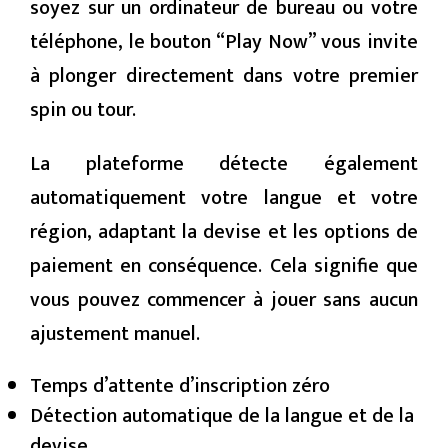
soyez sur un ordinateur de bureau ou votre
téléphone, le bouton “Play Now” vous invite
à plonger directement dans votre premier
spin ou tour.
La plateforme détecte également
automatiquement votre langue et votre
région, adaptant la devise et les options de
paiement en conséquence. Cela signifie que
vous pouvez commencer à jouer sans aucun
ajustement manuel.
Temps d’attente d’inscription zéro
Détection automatique de la langue et de la
devise