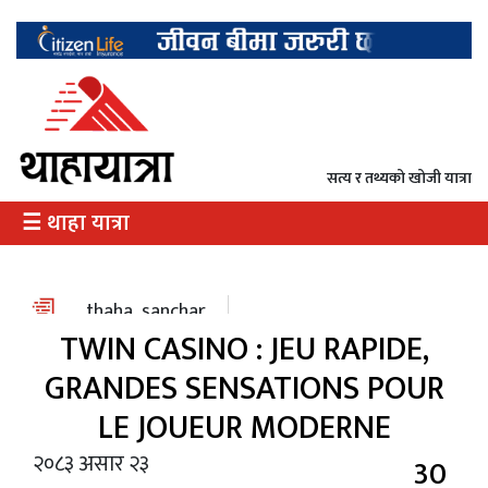
गृह
राजनीति
सत्य र तथ्यको खोजी यात्रा
अर्थ
☰ थाहा यात्रा
/
उत्पादन
दृष्टिकोण
thaha_sanchar
TWIN CASINO : JEU RAPIDE,
दर्शन
GRANDES SENSATIONS POUR
इतिहास
LE JOUEUR MODERNE
विभेद
२०८३ असार २३
30