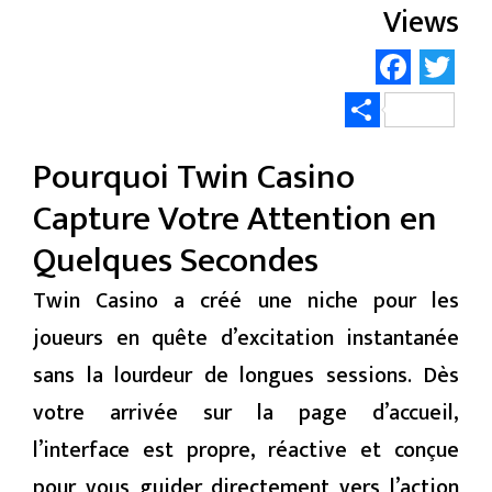
Views
स्वास्थ्य
/
Face
Tw
शिक्षा
Share
पाठक
आवाज
Pourquoi Twin Casino
Capture Votre Attention en
कला
Quelques Secondes
विविध
Twin Casino a créé une niche pour les
joueurs en quête d’excitation instantanée
sans la lourdeur de longues sessions. Dès
votre arrivée sur la page d’accueil,
l’interface est propre, réactive et conçue
pour vous guider directement vers l’action