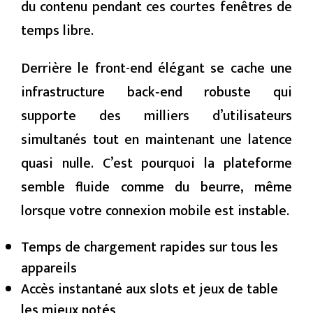
du contenu pendant ces courtes fenêtres de
temps libre.
Derrière le front-end élégant se cache une
infrastructure back‑end robuste qui
supporte des milliers d’utilisateurs
simultanés tout en maintenant une latence
quasi nulle. C’est pourquoi la plateforme
semble fluide comme du beurre, même
lorsque votre connexion mobile est instable.
Temps de chargement rapides sur tous les
appareils
Accès instantané aux slots et jeux de table
les mieux notés