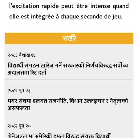
l’excitation rapide peut être intense quand
elle est intégrée à chaque seconde de jeu.
भर्खरै
२०८३ बैशाख १६
विद्यार्थी संगठन खारेज गर्ने सरकारको निर्णयविरुद्ध सर्वोच्च
अदालतमा रिट दर्ता
२०८२ पुष २३
मगर संघमा दलगत राजनीति, विधान उल्लङ्घन र नेतृत्वको
असफलता
२०८२ पुष २०
भेनेजुएलामा अमेरिकी हमलाविरुद्ध संयुक्त विद्यार्थी