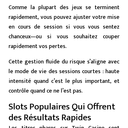
Comme la plupart des jeux se terminent
rapidement, vous pouvez ajuster votre mise
en cours de session si vous vous sentez
chanceux—ou si vous souhaitez couper
rapidement vos pertes.
Cette gestion fluide du risque s’aligne avec
le mode de vie des sessions courtes : haute
intensité quand c’est le plus important, et
contrôle quand ce ne l’est pas.
Slots Populaires Qui Offrent
des Résultats Rapides