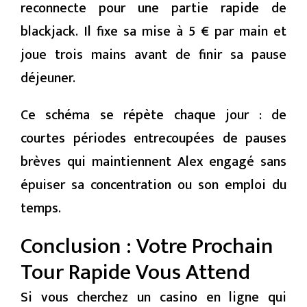
reconnecte pour une partie rapide de
blackjack. Il fixe sa mise à 5 € par main et
joue trois mains avant de finir sa pause
déjeuner.
Ce schéma se répète chaque jour : de
courtes périodes entrecoupées de pauses
brèves qui maintiennent Alex engagé sans
épuiser sa concentration ou son emploi du
temps.
Conclusion : Votre Prochain
Tour Rapide Vous Attend
Si vous cherchez un casino en ligne qui