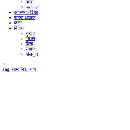
मधेश
जनजाति
स्वास्थ्य / शिक्षा
पाठक आवाज
कला
विविध
सुरक्षा
फिचर
विश्व
समाज
खेलकुद
×
Tag:
सामाजिक न्याय