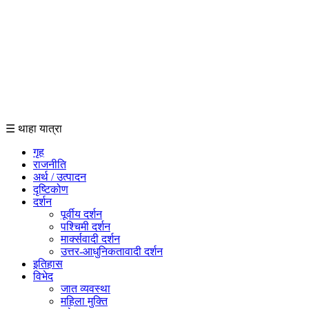
☰ थाहा यात्रा
गृह
राजनीति
अर्थ / उत्पादन
दृष्टिकोण
दर्शन
पूर्वीय दर्शन
पश्चिमी दर्शन
मार्क्सवादी दर्शन
उत्तर-आधुनिकतावादी दर्शन
इतिहास
विभेद
जात व्यवस्था
महिला मुक्ति