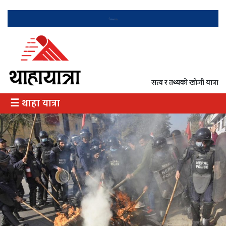
गृह
राजनीति
सत्य र तथ्यको खोजी यात्रा
अर्थ
☰ थाहा यात्रा
/
उत्पादन
दृष्टिकोण
दर्शन
इतिहास
विभेद