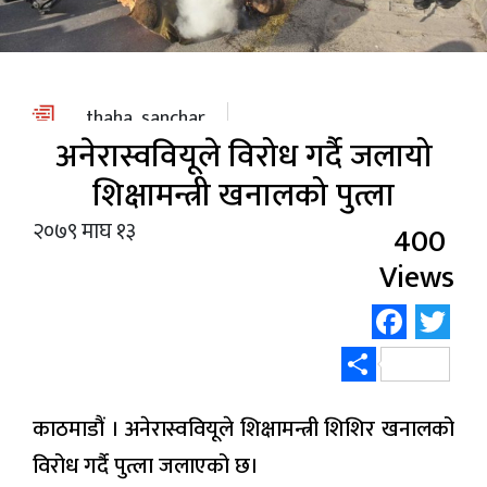
स्वास्थ्य
/
शिक्षा
thaha_sanchar
पाठक
अनेरास्ववियूले विरोध गर्दै जलायो
आवाज
शिक्षामन्त्री खनालको पुत्ला
कला
२०७९ माघ १३
400
विविध
Views
Face
Tw
Share
काठमाडौं । अनेरास्ववियूले शिक्षामन्त्री शिशिर खनालको
विरोध गर्दै पुत्ला जलाएको छ।