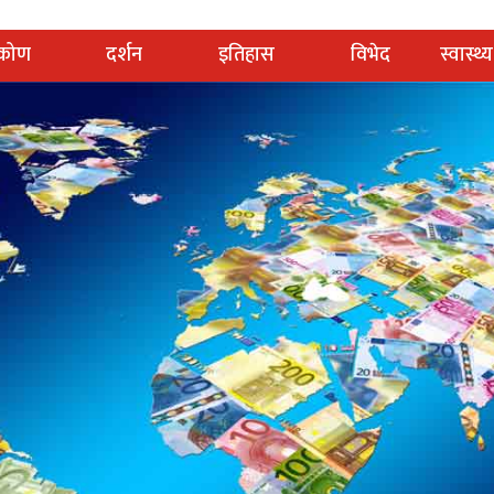
टिकोण
दर्शन
इतिहास
विभेद
स्वास्थ्य