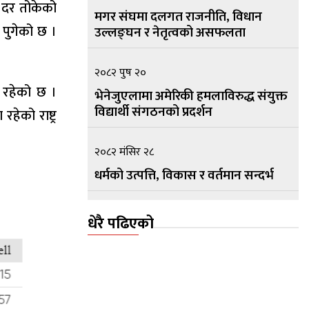
य दर तोकेको
मगर संघमा दलगत राजनीति, विधान
 पुगेको छ ।
उल्लङ्घन र नेतृत्वको असफलता
२०८२ पुष २०
ा रहेको छ ।
भेनेजुएलामा अमेरिकी हमलाविरुद्ध संयुक्त
विद्यार्थी संगठनको प्रदर्शन
ेको राष्ट्र
२०८२ मंसिर २८
धर्मको उत्पत्ति, विकास र वर्तमान सन्दर्भ
२०८२ मंसिर १५
धेरै पढिएको
सामुदायिक सार्वभौम नेपालको प्रस्तावना