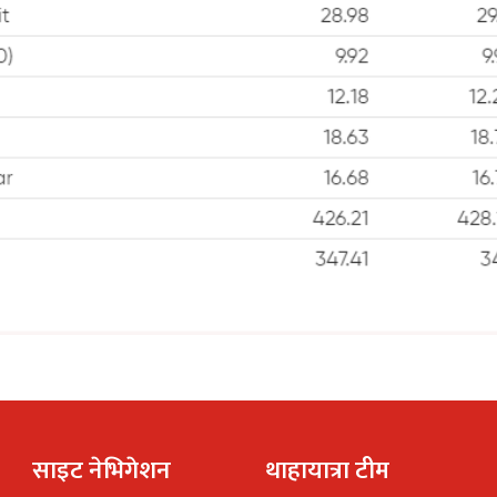
साइट नेभिगेशन
थाहायात्रा टीम