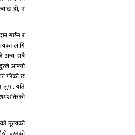
ज्यादा हो, न
ान गर्छन् र
समयका लागि
े अन्य सबै
जदुरले आफ्नो
साट गरेको छ
 लुगा, यति
्रमशक्तिको
िको मूल्यको
ठो वस्तुको