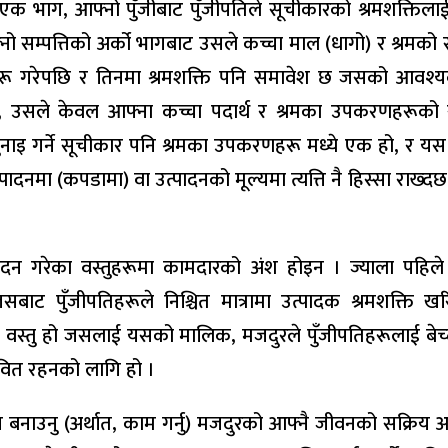
ो एक भाग, आफ्नो पुँजीबाट पुँजीपतिले सूचीकारको श्रमशक्तिला
ो सम्पत्तिको अर्को भागबाट उसले कच्चा माल (धागो) र श्रमको
दहरू गरेपछि र तिनमा श्रमशक्ति पनि समावेश छ जसको आवश
न्छ, उसले केवल आफ्ना कच्चा पदार्थ र श्रमका उपकरणहरूक
रो बुनाइ गर्ने सूचीकार पनि श्रमका उपकरणहरू मध्ये एक हो, र यस
दनमा (कपडामा) वा उत्पादनको मूल्यमा त्यत्ति नै हिस्सा राख्द
पादन गरेका वस्तुहरूमा कामदारको अंश होइन । ज्याला पहिले 
सबाट पुँजीपतिहरूले निश्चित मात्रामा उत्पादक श्रमशक्ति खर
ा वस्तु हो जसलाई यसको मालिक, मजदुरले पुँजीपतिहरूलाई बेच
वित रहनको लागि हो ।
बनाउनु (अर्थात, काम गर्नु) मजदुरको आफ्नै जीवनको सक्रिय अभ