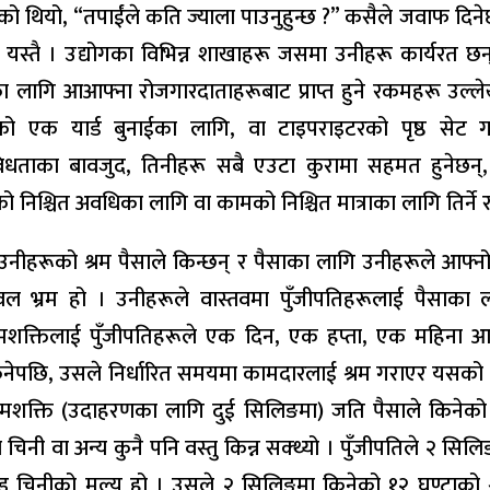
ो थियो, “तपाईंले कति ज्याला पाउनुहुन्छ ?” कसैले जवाफ दिन
यस्तै । उद्योगका विभिन्न शाखाहरू जसमा उनीहरू कार्यरत छन
नका लागि आआफ्ना रोजगारदाताहरूबाट प्राप्त हुने रकमहरू उल्लेख
 एक यार्ड बुनाईका लागि, वा टाइपराइटरको पृष्ठ सेट ग
धताका बावजुद, तिनीहरू सबै एउटा कुरामा सहमत हुनेछन्,
 निश्चित अवधिका लागि वा कामको निश्चित मात्राका लागि तिर्ने
नीहरूको श्रम पैसाले किन्छन् र पैसाका लागि उनीहरूले आफ्नो श
ेवल भ्रम हो । उनीहरूले वास्तवमा पुँजीपतिहरूलाई पैसाका 
 श्रमशक्तिलाई पुँजीपतिहरूले एक दिन, एक हप्ता, एक महिना 
नेपछि, उसले निर्धारित समयमा कामदारलाई श्रम गराएर यसको प
्रमशक्ति (उदाहरणका लागि दुई सिलिङमा) जति पैसाले किनेको 
मा चिनी वा अन्य कुनै पनि वस्तु किन्न सक्थ्यो । पुँजीपतिले २ सि
्ड चिनीको मूल्य हो । उसले २ सिलिङमा किनेको १२ घण्टाको श