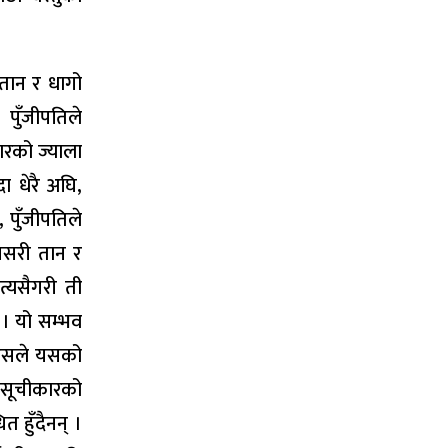
तान र धागो
पुँजीपतिले
रको ज्याला
ा धेरै अघि,
, पुँजीपतिले
 जसरी तान र
त्यसैगरी ती
 । यो सम्भव
ि उसले यसको
ई सूचीकारको
 हुँदैनन् ।