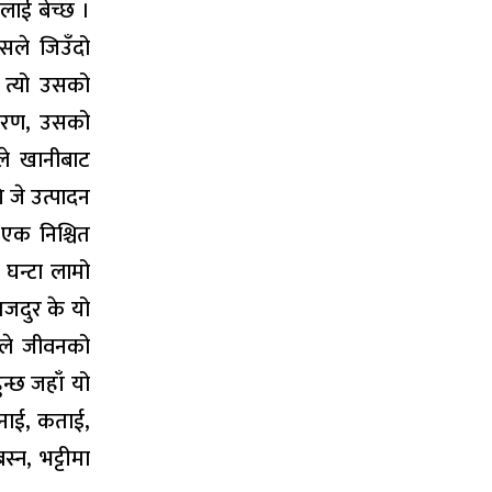
लाई बेच्छ ।
उसले जिउँदो
 त्यो उसको
कारण, उसको
ले खानीबाट
जे उत्पादन
एक निश्चित
 घन्टा लामो
ने मजदुर के यो
उसले जीवनको
न्छ जहाँ यो
ुनाई, कताई,
्न, भट्टीमा