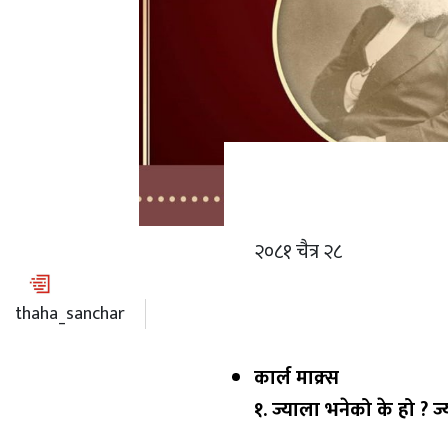
२०८१ चैत्र २८
thaha_sanchar
कार्ल माक्र्स
१. ज्याला भनेको के हो ? ज