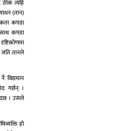
ई ठीक त्यहि
 साधन (तान)
्यकता कपडा
ो साथ कपडा
 दृष्टिकोणमा
छ जति तानले
नै विद्यमान
िद गर्छन् ।
्दछ । उसले
िव्यक्ति हो