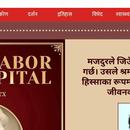
टिकोण
दर्शन
इतिहास
विभेद
स्वास्थ्य