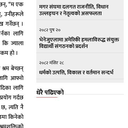
ेछन्, “म एक
मगर संघमा दलगत राजनीति, विधान
उल्लङ्घन र नेतृत्वको असफलता
्, उनीहरूले
 गर्नेछन् ।
२०८२ पुष २०
र्नका लागि
भेनेजुएलामा अमेरिकी हमलाविरुद्ध संयुक्त
 कि ज्याला
विद्यार्थी संगठनको प्रदर्शन
 रकम हो ।
२०८२ मंसिर २८
्रम बेच्छन्
धर्मको उत्पत्ति, विकास र वर्तमान सन्दर्भ
लागि आफ्नो
आदिका लागि
२०८२ मंसिर १५
धेरै पढिएको
्रयोग गर्दछ
सामुदायिक सार्वभौम नेपालको प्रस्तावना
छ, त्यति नै
लिङमा किनेको
्रमशक्तिको