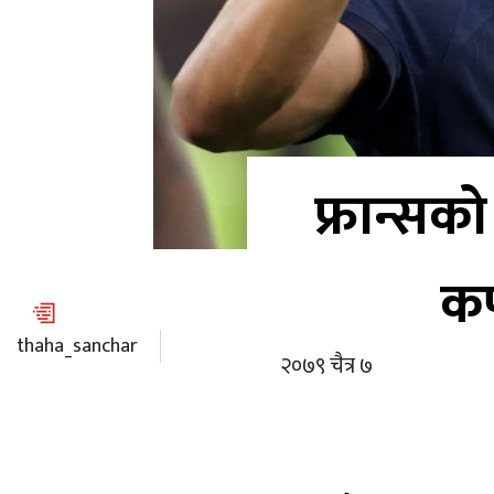
फ्रान्सको
कप
thaha_sanchar
२०७९ चैत्र ७