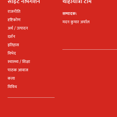
साइट नेभिगेशन
थाहायात्रा टीम
राजनीति
सम्पादक:
दृष्टिकोण
मदन कुमार अर्याल
अर्थ / उत्पादन
दर्शन
इतिहास
विभेद
स्वास्थ्य / शिक्षा
पाठक आवाज
कला
विविध