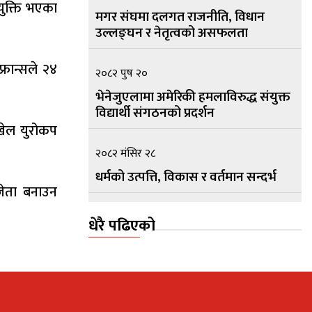
युक्ति भएका
मगर संघमा दलगत राजनीति, विधान
उल्लङ्घन र नेतृत्वको असफलता
्रान्सले २४
२०८२ पुष २०
भेनेजुएलामा अमेरिकी हमलाविरुद्ध संयुक्त
विद्यार्थी संगठनको प्रदर्शन
 खेल युरोकप
२०८२ मंसिर २८
धर्मको उत्पत्ति, विकास र वर्तमान सन्दर्भ
जेता बनाउन
२०८२ मंसिर १५
धेरै पढिएको
सामुदायिक सार्वभौम नेपालको प्रस्तावना