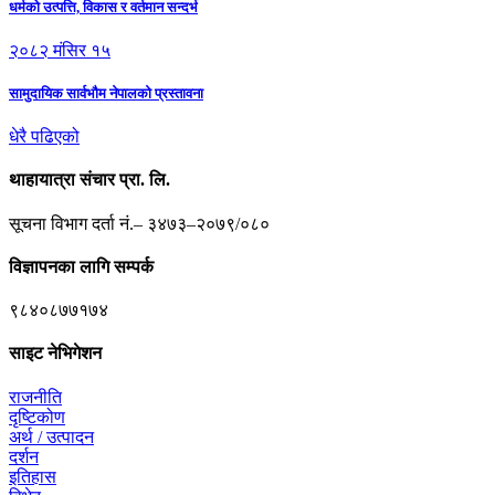
धर्मको उत्पत्ति, विकास र वर्तमान सन्दर्भ
२०८२ मंसिर १५
सामुदायिक सार्वभौम नेपालको प्रस्तावना
धेरै पढिएको
थाहायात्रा संचार प्रा. लि.
सूचना विभाग दर्ता नं.– ३४७३–२०७९/०८०
विज्ञापनका लागि सम्पर्क
९८४०८७७१७४
साइट नेभिगेशन
राजनीति
दृष्टिकोण
अर्थ / उत्पादन
दर्शन
इतिहास