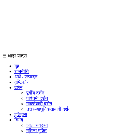
☰ थाहा यात्रा
गृह
राजनीति
अर्थ / उत्पादन
दृष्टिकोण
दर्शन
पूर्वीय दर्शन
पश्चिमी दर्शन
मार्क्सवादी दर्शन
उत्तर-आधुनिकतावादी दर्शन
इतिहास
विभेद
जात व्यवस्था
महिला मुक्ति