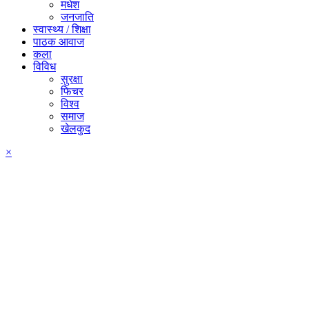
मधेश
जनजाति
स्वास्थ्य / शिक्षा
पाठक आवाज
कला
विविध
सुरक्षा
फिचर
विश्व
समाज
खेलकुद
×