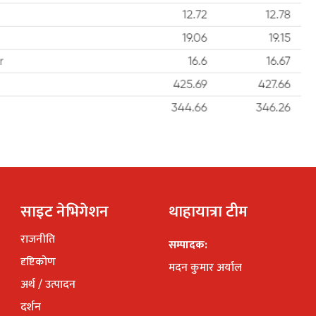
साइट नेभिगेशन
थाहायात्रा टीम
राजनीति
सम्पादक:
दृष्टिकोण
मदन कुमार अर्याल
अर्थ / उत्पादन
दर्शन