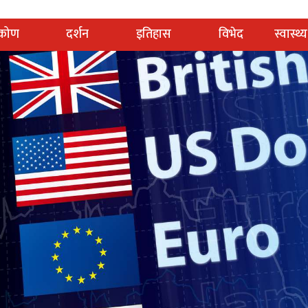
टिकोण
दर्शन
इतिहास
विभेद
स्वास्थ्य