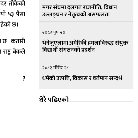
य दर तोकेको
मगर संघमा दलगत राजनीति, विधान
ाँ ५३ पैसा
उल्लङ्घन र नेतृत्वको असफलता
 रहेको छ।
२०८२ पुष २०
को छ। कतारी
भेनेजुएलामा अमेरिकी हमलाविरुद्ध संयुक्त
विद्यार्थी संगठनको प्रदर्शन
्ट्र बैंकले
२०८२ मंसिर २८
धर्मको उत्पत्ति, विकास र वर्तमान सन्दर्भ
ति ?
२०८२ मंसिर १५
धेरै पढिएको
सामुदायिक सार्वभौम नेपालको प्रस्तावना