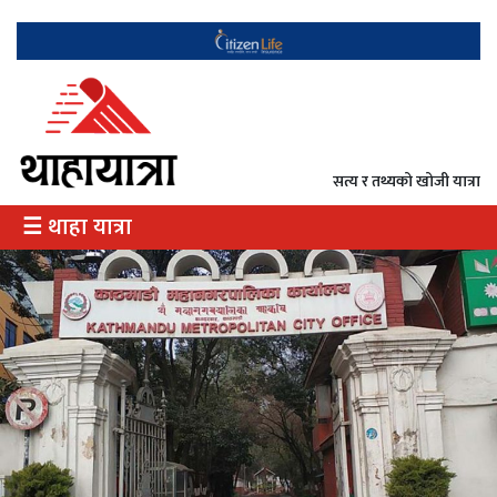
गृह
राजनीति
सत्य र तथ्यको खोजी यात्रा
अर्थ
☰ थाहा यात्रा
/
उत्पादन
दृष्टिकोण
दर्शन
इतिहास
विभेद