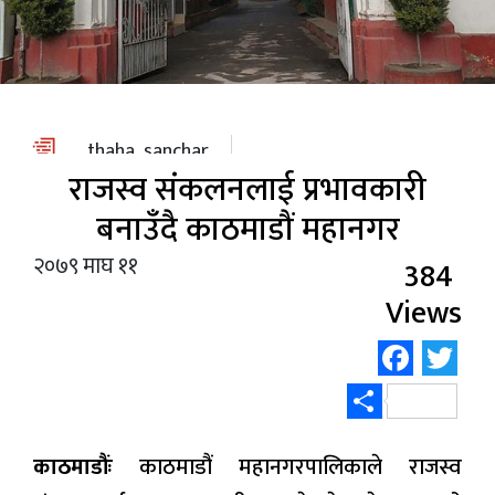
स्वास्थ्य
/
शिक्षा
पाठक
thaha_sanchar
आवाज
राजस्व संकलनलाई प्रभावकारी
कला
बनाउँदै काठमाडौं महानगर
२०७९ माघ ११
विविध
384
Views
Face
Tw
Share
काठमाडौंः
काठमाडौं महानगरपालिकाले राजस्व