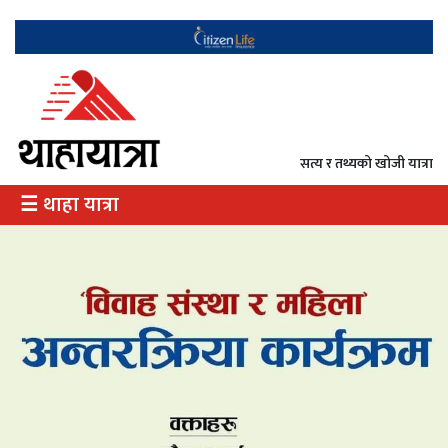
गृह
राजनीति
सत्य र तथ्यको खोजी यात्रा
अर्थ
☰ थाहा यात्रा
/
उत्पादन
दृष्टिकोण
दर्शन
इतिहास
विभेद