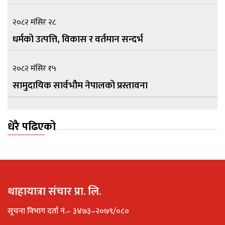
२०८२ मंसिर २८
धर्मको उत्पत्ति, विकास र वर्तमान सन्दर्भ
२०८२ मंसिर १५
सामुदायिक सार्वभौम नेपालको प्रस्तावना
धेरै पढिएको
थाहायात्रा संचार प्रा. लि.
सूचना विभाग दर्ता नं.– ३४७३–२०७९/०८०