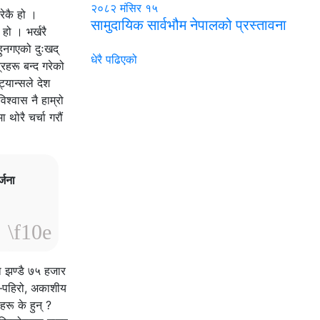
२०८२ मंसिर १५
रेकै हो ।
सामुदायिक सार्वभौम नेपालको प्रस्तावना
हो । भर्खरै
हुनगएको दुःखद्
धेरै पढिएको
रहरू बन्द गरेको
्यान्सले देश
श्वास नै हाम्रो
 थोरै चर्चा गरौं
्जना
ा झण्डै ७५ हजार
ढी–पहिरो, अकाशीय
हरू के हुन् ?