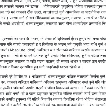
ुनै अभौतिक तत्त्वसँग (मन, आत्मा, चेतना, विचार आदि) र कुनै अध्यात्मिक कारणसँग
र त्यसको व्याख्या गर्न खोज्छ । भौतिकवादले प्रकृतिमा भौतिक तत्त्वलाई प्रस्था
ाख्या गर्छ भने त्यसको ठीक उल्टो, आदर्शवादले कुनै आध्यात्मिक वा पारलौकिक त
ा गर्छ । सारमा भन्ने हो भने भौतिकवादी धारणाअनुसार, संसारका सारा चीज भौतिक
सको उल्टो आदर्शवादी धारणाअनुसार, संसारको सारा चीज आध्यात्मिक तत्त्वमाथि निर्भ
क्त प्रश्नको जवाफमा के भन्छन् भने संसारको सृष्टिकर्ता ईश्वर हुन् र त्यो भन्दा पह
ाफ पनि त्यस्तै प्रकारको छ र तिनीहरू के भन्छन् भने प्रकृति भन्दा माथि कुन
म विचार” (Absolute Idea) अवस्थित छ र संसारको अस्तित्व त्यसकै कारणबाट
कुरा छ । त्यो के हो भने उनीहरू कुनै असांसारिक शक्तिलाई, कुनै मानसिक तत्त्
धारणाअनुसार संसारमा जे जति घटना घट्छन्, ती सबका आधार र कारक तत्व उपरोक्
ेतना र विचार प्राथमिक हुन् भन्ने आदर्शवादी धारणा रहेको छ ।
णाको पूरै विपरीत छ । भौतिकवादी धारणाअनुसार भौतिक संसारको सिर्जना कुनै
बरु, त्यसको अस्तित्व मानिसको अस्तित्व रहनुभन्दा अघिमात्र नभई कुनै पनि जीव ह
त्र पृथ्वीमा जीवनको उत्पत्ति भएको र जीवन विकासको क्रममा मानिसको उत्पत्ति
चार आदि भन्छौं, ती त खास ढङ्गबाट सङ्गठित भौतिक तत्त्वको ज्यादै उच्च विक
को उत्पत्ति हुनुभन्दा धेरै पहिले बिनाजीव तत्वको स्थितिमा रहेको भौतिक संसारल
झूट हो र कसैले त्यस्तो सोच्छ भने त्यो रहस्यवादभन्दा केही होइन । बरु, त्यसको