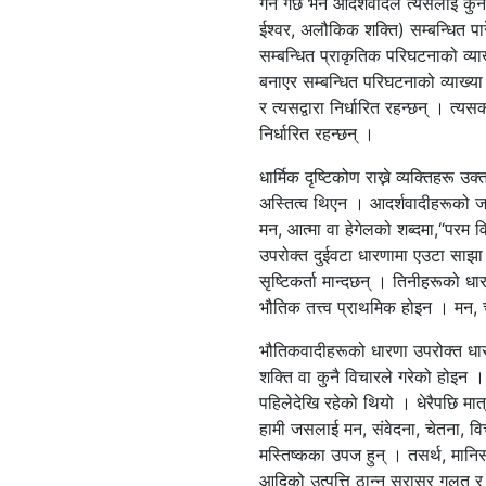
गर्ने गर्छ भने आदर्शवादले त्यसलाई क
ईश्वर, अलौकिक शक्ति) सम्बन्धित पारे
सम्बन्धित प्राकृतिक परिघटनाको व्य
बनाएर सम्बन्धित परिघटनाको व्याख्य
र त्यसद्वारा निर्धारित रहन्छन् । त्य
निर्धारित रहन्छन् ।
धार्मिक दृष्टिकोण राख्ने व्यक्तिहरू उ
अस्तित्व थिएन । आदर्शवादीहरूको जव
मन, आत्मा वा हेगेलको शब्दमा,“पर
उपरोक्त दुईवटा धारणामा एउटा साझा 
सृष्टिकर्ता मान्दछन् । तिनीहरूको 
भौतिक तत्त्व प्राथमिक होइन । मन, च
भौतिकवादीहरूको धारणा उपरोक्त धार
शक्ति वा कुनै विचारले गरेको होइन । 
पहिलेदेखि रहेको थियो । धेरैपछि मा
हामी जसलाई मन, संवेदना, चेतना, वि
मस्तिष्कका उपज हुन् । तसर्थ, मानिस
आदिको उत्पत्ति ठान्नु सरासर गलत र 