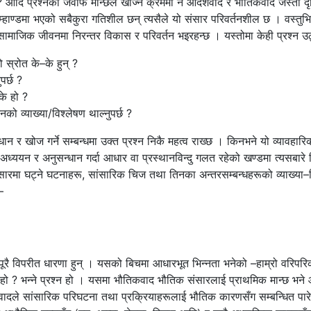
आदि प्रश्नको जवाफ मान्छेले खोज्ने क्रममा नै आदर्शवाद र भौतिकवाद जस्तो द
ाण्डमा भएको सबैकुरा गतिशील छन् त्यसैले यो संसार परिवर्तनशील छ । वस्तुभि
ामाजिक जीवनमा निरन्तर विकास र परिवर्तन भइरहन्छ । यस्तोमा केही प्रश्न उ
 स्रोत के–के हुन् ?
पर्छ ?
े हो ?
को व्याख्या/विश्लेषण थाल्नुपर्छ ?
न र खोज गर्ने सम्बन्धमा उक्त प्रश्न निकै महत्व राख्छ । किनभने यो व्यावहारिक क
 अध्ययन र अनुसन्धान गर्दा आधार वा प्रस्थानविन्दु गलत रहेको खण्डमा त्यसबारे
सारमा घट्ने घटनाहरू, सांसारिक चिज तथा तिनका अन्तरसम्बन्धहरूको व्याख्या–विश
–
ूरै विपरीत धारणा हुन् । यसको बिचमा आधारभूत भिन्नता भनेको –हाम्रो वरिपर
हो ? भन्ने प्रश्न हो । यसमा भौतिकवाद भौतिक संसारलाई प्राथमिक मान्छ भने 
ादले सांसारिक परिघटना तथा प्रक्रियाहरूलाई भौतिक कारणसँग सम्बन्धित पारेर