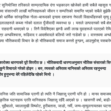
त्र सुनियोजित तरिकाले साम्प्रदायिक दंगा भड्काउन खोजेको हामी सबैले महसुस ग
मा संसारभरि लाखौं मानिसहरूको जीवन र सम्पत्तिको समाप्ति भएको सबैले बुझेकै 
धार्मिक सांस्कृतिक गोला–बारूदको द्वन्दमा दशजना नेपाली विद्यार्थीहरुको मृत्यु 
लालहरुले कब्जा गरेको दलाल पुँजीवादी व्यवस्था छ । यसले उत्पादनको सबै क्षेत्
राहदानी थमाएको छ । तिनै विदेशिएका झण्डै असी लाख युवाहरूले पठाएको रेमिट
्र अन्धविश्वास, रूढिवाद र आदर्शवादले बलियो जरो गाडेको छ । वास्तवमा अन्धवि
क्ष्यमा भौतिकवादी विचार के हो भौतिकवादी समाज कस्तो हुन्छन्, आउनुहोस् यसबारेमा
परोक्त धारणाको पूरै विपरीत छ । भौतिकवादी धारणाअनुसार भौतिक संसारको सिर
कुनै विचारले गरेको होइन । बरु, त्यसको अस्तित्व मानिसको अस्तित्व रहनुभन्दा
 हुनुभन्दा धेरै पहिलेदेखि रहेको थियो ।
मानिस जति सामाजिक प्राणी हो त्यति नै जिज्ञासु प्राणी पनि हो । मानव समाजम
प्राकृतिक घटनाहरू प्रति मानिसहरू जिज्ञासु रहँदै आएको छ । खासगरी वर्षा, बा
ुइँचालो, ज्वालामुखी विष्फोट, हुरीबतास, जाडो, गर्मी, जन्म–मृत्युलगायतका घटना