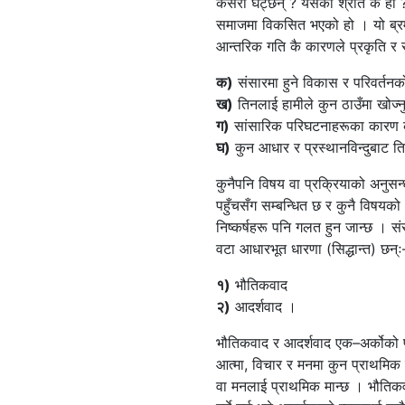
कसरी घट्छन् ? यसको श्रोत के हो ? 
समाजमा विकसित भएको हो । यो ब्रम्ह
आन्तरिक गति कै कारणले प्रकृति र स
क)
संसारमा हुने विकास र परिवर्तनको
ख)
तिनलाई हामीले कुन ठाउँमा खोज्नु
ग)
सांसारिक परिघटनाहरूका कारण क
घ)
कुन आधार र प्रस्थानविन्दुबाट तिन
कुनैपनि विषय वा प्रक्रियाको अनुसन्धा
पहुँचसँग सम्बन्धित छ र कुनै विषयको
निष्कर्षहरू पनि गलत हुन जान्छ । सं
वटा आधारभूत धारणा (सिद्धान्त) छन्ः
१)
भौतिकवाद
२)
आदर्शवाद ।
भौतिकवाद र आदर्शवाद एक–अर्कोको प
आत्मा, विचार र मनमा कुन प्राथमिक 
वा मनलाई प्राथमिक मान्छ । भौतिकव