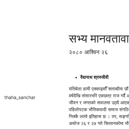
सभ्य मानवताव
२०८० आश्विन २६
वैद्यनाथ श्रमजीवी
यतिबेला हामी एक्काइसौँ शताब्दीमा छ
वर्षदेखि संसारभरि एकछत्र राज गर्
thaha_sanchar
जीवन र जगतको सवालमा उठ्दै आएको
पहिलोपटक भौतिकवादी समाज संगठित र
निक्कै लामो इतिहास छ । तर, सङ्गठ
असोज २६ र २७ गते चितवनकोमा भौतिक