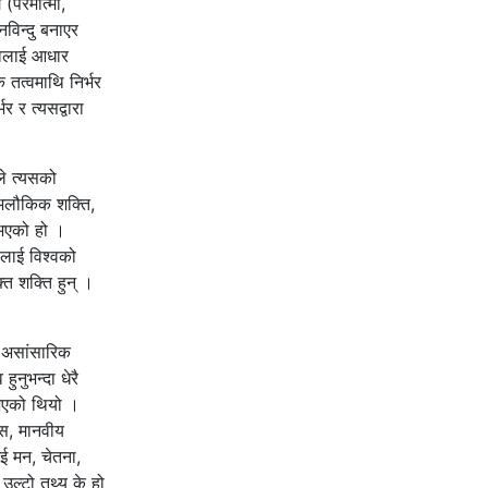
 (परमात्मा,
नविन्दु बनाएर
त्वलाई आधार
 तत्वमाथि निर्भर
र र त्यसद्वारा
िले त्यसको
ै अलौकिक शक्ति,
 भएको हो ।
वलाई विश्वको
त शक्ति हुन् ।
 असांसारिक
ुनुभन्दा धेरै
 भएको थियो ।
ास, मानवीय
ाई मन, चेतना,
 उल्टो तथ्य के हो