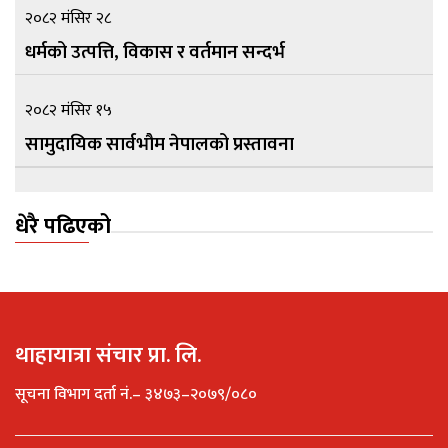
२०८२ मंसिर २८
धर्मको उत्पत्ति, विकास र वर्तमान सन्दर्भ
२०८२ मंसिर १५
सामुदायिक सार्वभौम नेपालको प्रस्तावना
धेरै पढिएको
थाहायात्रा संचार प्रा. लि.
सूचना विभाग दर्ता नं.– ३४७३–२०७९/०८०