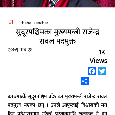
स्वास्थ्य
/
शिक्षा
thaha_sanchar
सुदूरपश्चिमका मुख्यमन्त्री राजेन्द्र
पाठक
आवाज
रावल पदमुक्त
२०७९ माघ २६
कला
1K
Views
विविध
Face
Tw
Share
काठमाडौंः
सुदूरपश्चिम प्रदेशका मुख्यमन्त्री राजेन्द्र रावल
पदमुक्त भएका छन् । उनले आफूलाई विश्वासको मत
दिन प्रदेशसभामा गरेको प्रस्तावमाथि छलफल नै हुन