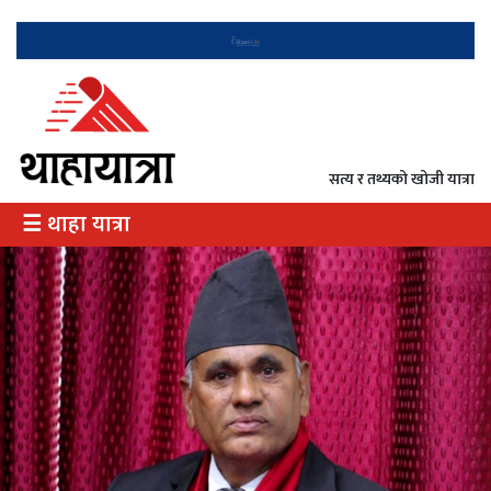
गृह
राजनीति
सत्य र तथ्यको खोजी यात्रा
अर्थ
☰ थाहा यात्रा
/
उत्पादन
दृष्टिकोण
दर्शन
इतिहास
विभेद