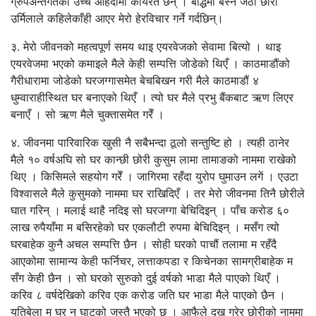
ग्रुपअन्तर्गतको उच्च ओहदामा कार्यरत छन् । बौद्धमा बस्ने जेठी छोरी
उर्मिलाले कहिलेकाँही आएर मेरो हेरविचार गर्ने गर्दछिन्।
३. मेरो जीवनको महत्वपूर्ण समय थाइ एयरवेजको सेवामा बित्यो । थाइ
एयरवेजमा भएको कमाइले मैले केही सम्पत्ति जोडेको थिएँ । काठमाडौंको
गैरीधारामा जोडेको घरजग्गासमेत बेचबिखन गरी मैले काठमाडौं ४
धुम्वाराहीस्थित घर बनाएको थिएँ । त्यो घर मैले प्रभु बैंकबाट ऋण लिएर
बनाएँ । सो ऋण मैले चुक्तासमेत गरेँ ।
४. जीवनमा पारिवारिक खुसी नै सबैभन्दा ठूलो सन्तुष्टि हो । त्यही ठानेर
मैले १० वर्षअघि सो घर कान्छी छोरी कुसुम लामा तामाङको नाममा राखेको
थिए । किसिमले सहयोग गरेँ । जागिरमा रहँदा युरोप घुमाउन लगें । एउटा
विश्वासले मैले कुसुमको नाममा घर राखिदिएँ । तर मेरो जीवनमा तिनै छोरीले
घात गरिन् । मलाई थाहै नदिइ सो घरजग्गा बेचिदिइन् । पाँच करोड ६०
लाख रुपैयाँमा म बसिरहेको घर एकलौटी रुपमा बेचिदिइन् । मसँग त्यो
घरबाहेक कुनै अचल सम्पत्ति छैन । सोही घरको पाचौं तलामा म रहँदै
आएकोमा सामान्य केही फर्निचर, लत्ताकपडा र किचेनका सामग्रीबाहेक म
सँग केही छैन । सो घरको सुरुको दुई वर्षको भाडा मैले पाएको थिएँ ।
करिव ८ वर्षदेखिको करिव एक करोड जति घर भाडा मैले पाएको छैन ।
यतिबेला म घर न घाटको जस्तै भएको छु । आफैले दुख गरेर छोरीको नाममा