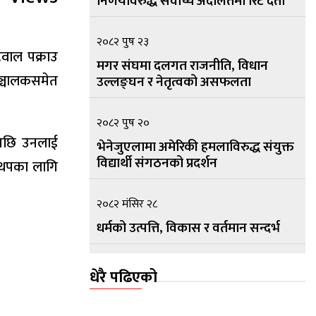
निर्णयविरुद्ध सर्वोच्च अदालतमा रिट दर्ता
२०८२ पुष २३
टवाल पक्राउ
मगर संघमा दलगत राजनीति, विधान
सञ्चालकसमेत
उल्लङ्घन र नेतृत्वको असफलता
२०८२ पुष २०
ेपछि उनलाई
भेनेजुएलामा अमेरिकी हमलाविरुद्ध संयुक्त
विद्यार्थी संगठनको प्रदर्शन
 थपका लागि
२०८२ मंसिर २८
धर्मको उत्पत्ति, विकास र वर्तमान सन्दर्भ
२०८२ मंसिर १५
धेरै पढिएको
सामुदायिक सार्वभौम नेपालको प्रस्तावना