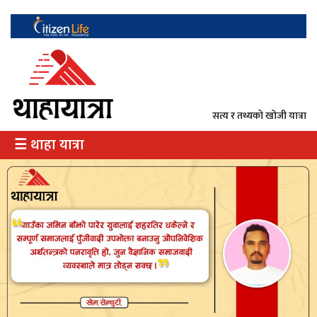
गृह
राजनीति
सत्य र तथ्यको खोजी यात्रा
अर्थ
☰ थाहा यात्रा
/
उत्पादन
दृष्टिकोण
दर्शन
इतिहास
विभेद