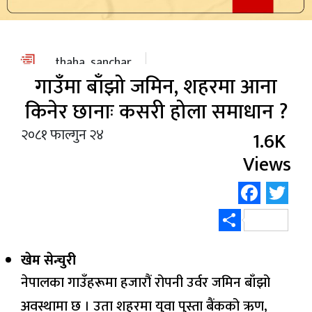
स्वास्थ्य
/
शिक्षा
thaha_sanchar
गाउँमा बाँझो जमिन, शहरमा आना
पाठक
आवाज
किनेर छानाः कसरी होला समाधान ?
२०८१ फाल्गुन २४
कला
1.6K
Views
विविध
Face
Tw
Share
खेम सेन्चुरी
नेपालका गाउँहरूमा हजारौं रोपनी उर्वर जमिन बाँझो
अवस्थामा छ । उता शहरमा युवा पुस्ता बैंकको ऋण,