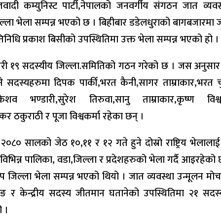
वादी कम्युनिस्ट पार्टी,नेपालको जनवर्गीय संगठन जात व्यवस
िल्ला भेला सम्पन्न भएको छ । बिहीबार डडेलधुराको बागबजारमा ज
प्रतिनिधि प्रकाश बिसीको उपस्थितिमा उक्त भेला सम्पन्न भएको हो ।
े गरी १९ सदस्यीय जिल्ला.समितिको गठन गरेको छ । जस अनुसा
े सदस्यहरुमा दिपक पार्की,भरत कैनी,सागर ताम्राकार,भरत चुनार
केशव भण्डारी,सुरेश तिरुवा,सानु ताम्राकार,कृष्ण विश्वक
र ठकुराठी र पूजा विश्वकर्मा रहेका छन् ।
२०८० सालको जेठ १०,११ र १२ गते हुने दोस्रो राष्ट्रिय भेलालाई
दै विभिन्न पालिका, वडा,जिल्ला र प्रदेशहरुको भेला गर्दै आइरहेक
प जिल्ला भेला सम्पन्न भएको थियो । जात व्यवस्था उन्मूलन मोर्चा
 र केन्द्रीय सदस्य जीतमान घतानेको उपस्थितिमा २१ सदस्
 ।