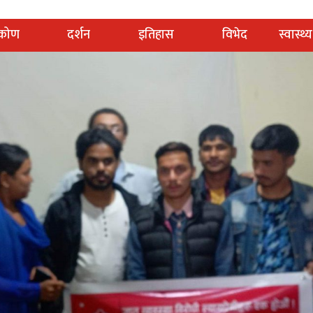
टिकोण
दर्शन
इतिहास
विभेद
स्वास्थ्य