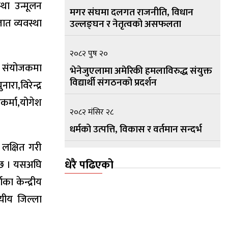
्था उन्मूलन
मगर संघमा दलगत राजनीति, विधान
ात व्यवस्था
उल्लङ्घन र नेतृत्वको असफलता
२०८२ पुष २०
र संयोजकमा
भेनेजुएलामा अमेरिकी हमलाविरुद्ध संयुक्त
विद्यार्थी संगठनको प्रदर्शन
ा,विरेन्द्र
र्मा,योगेश
२०८२ मंसिर २८
धर्मको उत्पत्ति, विकास र वर्तमान सन्दर्भ
 लक्षित गरी
२०८२ मंसिर १५
धेरै पढिएको
ो छ । यसअघि
सामुदायिक सार्वभौम नेपालको प्रस्तावना
का केन्द्रीय
यीय जिल्ला