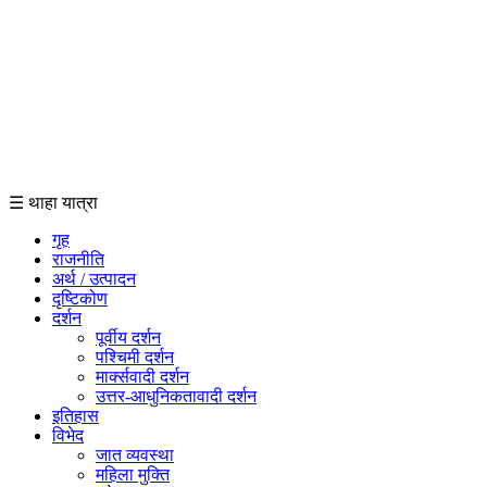
☰ थाहा यात्रा
गृह
राजनीति
अर्थ / उत्पादन
दृष्टिकोण
दर्शन
पूर्वीय दर्शन
पश्चिमी दर्शन
मार्क्सवादी दर्शन
उत्तर-आधुनिकतावादी दर्शन
इतिहास
विभेद
जात व्यवस्था
महिला मुक्ति