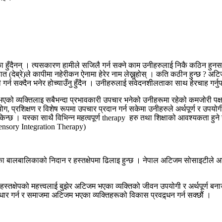
ैनन् । त्यसकारण हामीले सजिलै गर्न सक्ने काम उनीहरुलाई निकै कठिन हुनसक्छ । 
हात (देब्रे)ले कापीमा नहेरीकन ऐनामा हेरेर नाम लेख्नुहोस् । कति कठीन हुन्छ ? अ
न सक्दैन भनेर होच्याउँनु हुँदैन । उनीहरुलाई संवेदनशीलताका साथ हेरचाह गर्नुप
भएको व्यक्तिलाइ सबैभन्दा प्रभावकारी उपचार भनेको उनीहरूमा रहेको कमजोरी पक्ष
सहयोग, प्रशिक्षण र विशेष रूपमा उपचार प्रदान गर्न सकेमा उनीहरुले अर्थपूर्ण 
िन्छ । यस्का साथै विभिन्न महत्वपूर्ण therapy हरु तथा शिक्षाको आवश्यकता हुने 
Sensory Integration Therapy)
ा बालबालिकाको निदान र हस्तक्षेपमा ढिलाइ हुन्छ । नेपाल अटिजम सोसाइटीले अटि
्षेपको महत्त्वलाई बुझेर अटिजम भएका व्यक्तिको जीवन उपयोगी र अर्थपूर्ण बना
धार गर्न र समाजमा अटिजम भएका व्यक्तिहरूको विकास प्रवद्र्धन गर्न सक्छौं ।