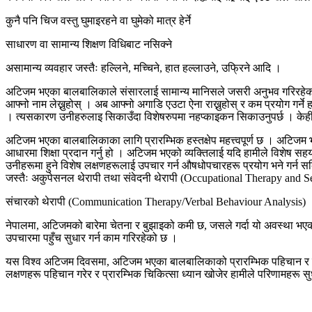
कुनै पनि चिज वस्तु घुमाइरहने वा घुमेको मात्र हेर्ने
साधारण वा सामान्य शिक्षण विधिबाट नसिक्ने
असामान्य व्यवहार जस्तैः हल्लिने, मच्चिने, हात हल्लाउने, उफ्रिने आदि ।
अटिजम भएका बालबालिकाले संसारलाई सामान्य मानिसले जसरी अनुभव गरिरहेका हुँद
आफ्नो नाम लेख्नुहोस् । अब आफ्नो अगाडि एउटा ऐना राख्नुहोस् र कम प्रयोग गर्ने 
। त्यसकारण उनीहरुलाइ सिकाउँदा विशेषरुपमा नहप्काइकन सिकाउनुपर्छ । केही गर्
अटिजम भएका बालबालिकाका लागि प्रारम्भिक हस्तक्षेप महत्त्वपूर्ण छ । अटिजम 
आधारमा शिक्षा प्रदान गर्नु हो । अटिजम भएको व्यक्तिलाई यदि हामीले विशेष 
उनीहरूमा हुने विशेष लक्षणहरूलाई उपचार गर्न औषधोपचारहरू प्रयोग भने गर्न सक
जस्तैः अकुपेसनल थेरापी तथा संवेदनी थेरापी (Occupational Therapy and 
संचारको थेरापी (Communication Therapy/Verbal Behaviour Analysis)
नेपालमा, अटिजमको बारेमा चेतना र बुझाइको कमी छ, जसले गर्दा यो अवस्था भएक
उपचारमा पहुँच सुधार गर्न काम गरिरहेको छ ।
यस विश्व अटिजम दिवसमा, अटिजम भएका बालबालिकाको प्रारम्भिक पहिचान र हस्तक
लक्षणहरू पहिचान गरेर र प्रारम्भिक चिकित्सा ध्यान खोजेर हामीले परिणामहरू सु