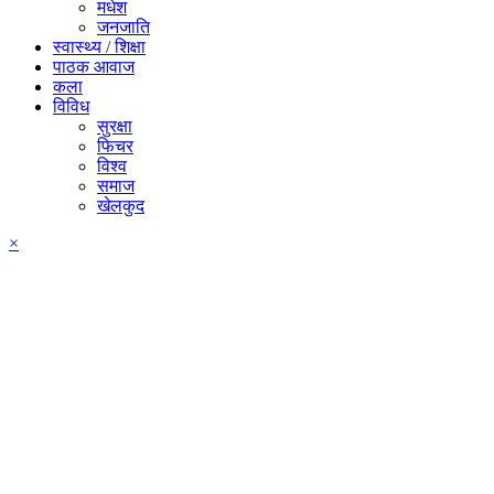
मधेश
जनजाति
स्वास्थ्य / शिक्षा
पाठक आवाज
कला
विविध
सुरक्षा
फिचर
विश्व
समाज
खेलकुद
×